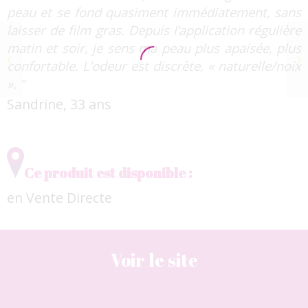
peau et se fond quasiment immédiatement, sans
laisser de film gras. Depuis l’application régulière
matin et soir, je sens ma peau plus apaisée, plus
Sérum infusé anti-âge
confortable. L’odeur est discrète, « naturelle/noix
ENSÈME
». “
Sandrine, 33 ans
Ce produit est disponible :
en Vente Directe
Voir le site