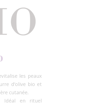
O
vitalise les peaux
rre d’olive bio et
rière cutanée.
 Idéal en rituel
.