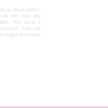
laisse un doux parfum
n se sent bien dès
ble. Très facile à
à souhait. C’est une
de fatigue diminuent