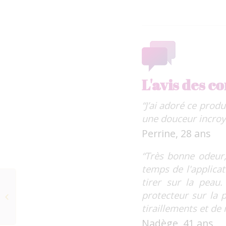
L'avis des 
“J’ai adoré ce prod
une douceur incroya
Perrine, 28 ans
“Très bonne odeur,
temps de l'applicat
tirer sur la peau.
LE BAUME INTEGRAL®
protecteur sur la p
de Céline Escand
tiraillements et de
Nadège, 41 ans