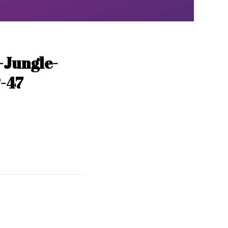
-Jungle-
-47