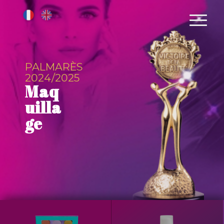
PALMARÈS
2024/2025
Maq
uilla
ge