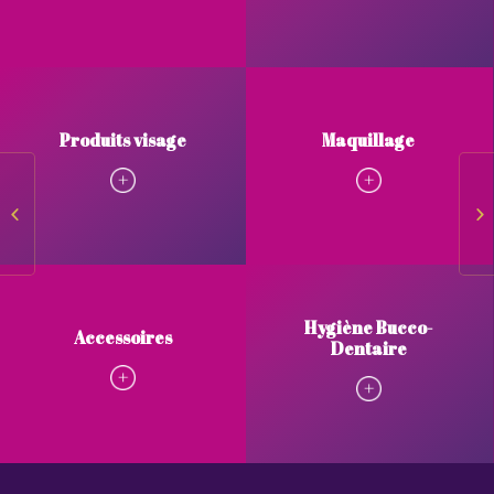
Produits visage
Maquillage
Produits corps
Ac
Hygiène Bucco-
Accessoires
Dentaire