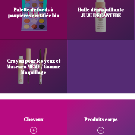
Palette de fards à
Huile démaquillante
paupières certifiée bio
JUJU DECANTERE
Crayon pour les yeux et
Mascara MÊME / Gamme
Maquillage
Cheveux
Produits corps