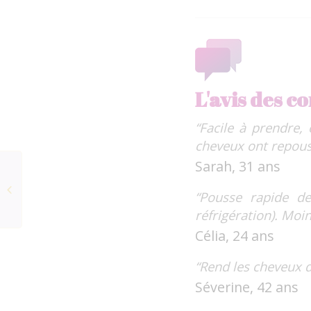
L'avis des 
“Facile à prendre,
cheveux ont repouss
Sarah, 31 ans
Youth Activating Serum
“Pousse rapide d
BEYOND YOUTH
réfrigération). Moin
Célia, 24 ans
“Rend les cheveux d
Séverine, 42 ans