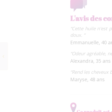
L'avis des 
“Cette huile n'est 
doux. “
Emmanuelle, 40 a
Balance Your Pores –
“Odeur agréable, ne
soin anti imperfections
Alexandra, 35 ans
DEMAIN BEAUTY
“Rend les cheveux br
Maryse, 48 ans
Ce produit est 