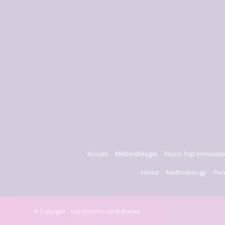
Accueil
Méthodologie
Focus Top Innovatio
Home
Methodology
Foc
Ho
© Copyright - Les Victoires de la Beauté