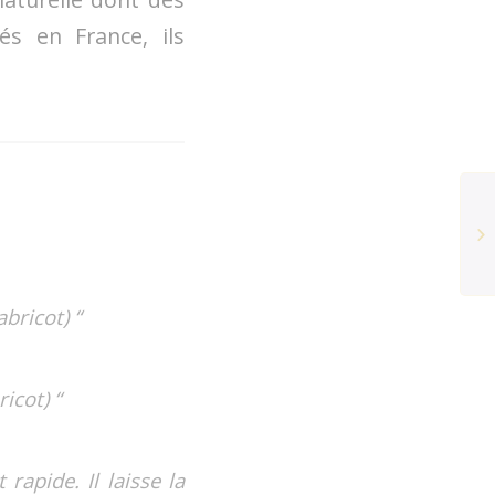
és en France, ils
bricot) “
icot) “
rapide. Il laisse la