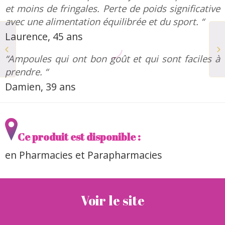
et moins de fringales. Perte de poids significative
avec une alimentation équilibrée et du sport. “
Laurence, 45 ans
Gamme de shampoing
SORA
“Ampoules qui ont bon goût et qui sont faciles à
prendre. “
Damien, 39 ans
Ce produit est disponible :
en Pharmacies et Parapharmacies
Voir le site