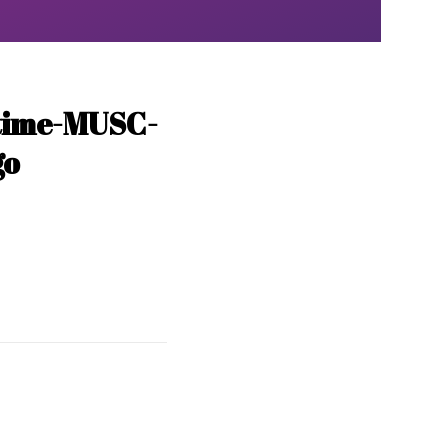
time-MUSC-
go