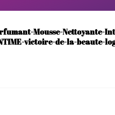
arfumant-Mousse-Nettoyante-In
NTIME-victoire-de-la-beaute-lo